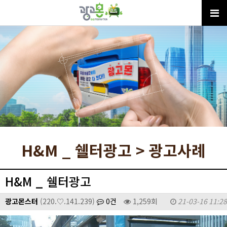
H&M _ 쉘터광고 > 광고사례
H&M _ 쉘터광고
광고몬스터
(220.♡.141.239)
0건
1,259회
21-03-16 11:28