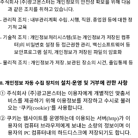
주식회사 (주)광고몬스터는 개인정보의 안전성 확보를 위해 다음
과 같은 조치를 취하고 있습니다
.
관리적 조치
내부관리계획 수립
․
시행
직원
․
종업원 등에 대한 정
-
:
,
기적 교육
기술적 조치
개인정보처리시스템
또는 개인정보가 저장된 컴퓨
-
:
(
터
의 비밀번호
설정 등 접근권한 관리
백신소프트웨어 등
)
,
보안프로그램 설치
개인정보가 저장된 파일의 암호화
,
물리적 조치
개인정보가 저장
․
보관된 장소의 시건
출입통제 등
-
:
,
설치
∙
운영 및 거부에 관한 사항
개인정보 자동 수집 장치의
8.
①
주식회사 (주)광고몬스터는 이용자에게
개별적인 맞춤서
비스를 제공하기 위해 이용정보를 저장하고 수시로 불러
오는
쿠키
를 사용합니다
‘
(cookie)’
.
②
쿠키는 웹사이트를 운영하는데 이용되는 서버
가 이
(http)
용자의 컴퓨터 브라우저에게 보내는 소량의 정보이며 이
용자의
컴퓨터내의 하드디스크에 저장되기도 합니다
PC
.