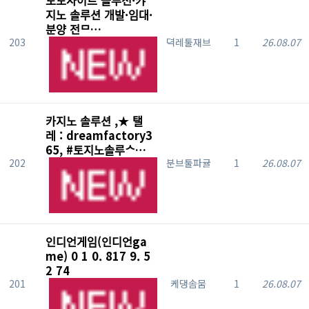
토­토사이트 솔루션·캬
지노 솔루션 개발·임대·
분양 전ᄆ…
203
뎍레툴재브
1
26.08.07
카지노 솔루션 ,★ 탤
레 : dreamfactory3
65, #토지노솔루ᄉ…
202
분브툴파귤
1
26.08.07
인디언게임(인디언ga
me) 0 1 0. 817 9. 5
2 74
201
케댕솜뭄
1
26.08.07