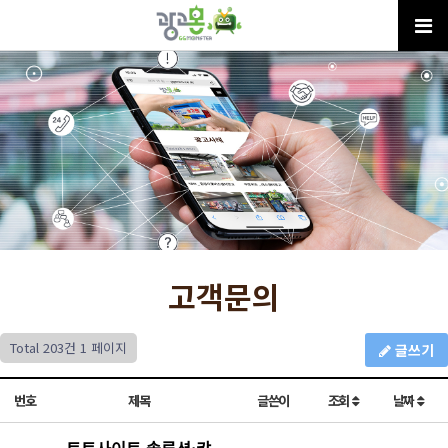
고객문의
Total 203건
1 페이지
글쓰기
번호
제목
글쓴이
조회
날짜