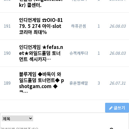
kr) 콜센터.
인디언게임 ☎OIO-81
79. 5 274 아이-slot
191
햐퓨굔셈
1
26.08.03
코리아 최대%
인디언게임 ★fefas.n
et★와일드홀덤 토너
190
슈켁캐투다
1
26.08.03
먼트 섹­시카­지…
블루게임 ◆바둑이 와
일드홀덤 토너먼트◆ p
189
휴욘젬배말
3
26.07.31
shotgam.com ◆
ᄏ…
글쓰기